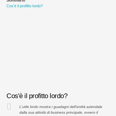
Sommario
Tutorial sulla modellazione finanziaria
Cos'è il profitto lordo?
Modulo completo
Tutorial sulla gestione del rischio
Cos'è il profitto lordo?
L'utile lordo mostra i guadagni dell'entità aziendale
dalla sua attività di business principale, ovvero il