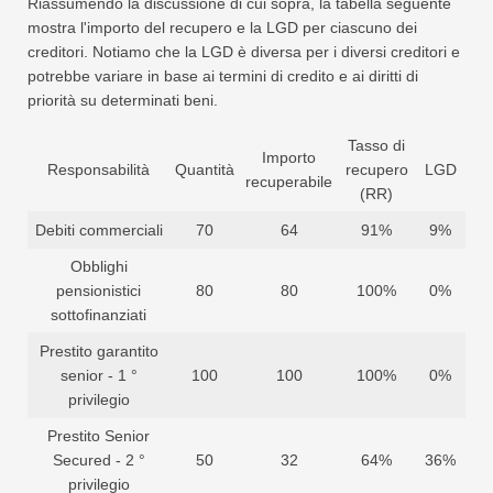
Riassumendo la discussione di cui sopra, la tabella seguente
mostra l'importo del recupero e la LGD per ciascuno dei
creditori. Notiamo che la LGD è diversa per i diversi creditori e
potrebbe variare in base ai termini di credito e ai diritti di
priorità su determinati beni.
Tasso di
Importo
Responsabilità
Quantità
recupero
LGD
recuperabile
(RR)
Debiti commerciali
70
64
91%
9%
Obblighi
pensionistici
80
80
100%
0%
sottofinanziati
Prestito garantito
senior - 1 °
100
100
100%
0%
privilegio
Prestito Senior
Secured - 2 °
50
32
64%
36%
privilegio