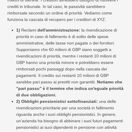
milioni di sterline. I creditori avrebbero bisogno di risolvere i
crediti in tribunale. In tal caso, le passività sarebbero
rimborsate secondo un ordine di priorità. Vediamo come
funziona la cascata di recupero per i creditori di XYZ:
1)
Reclami
dell'amministrazione:
la rivendicazione di
priorità in caso di fallimento è di solito delle spese
amministrative, delle tasse non pagate o dei fornitori.
Supponiamo che 60 milioni di GBP siano soggetti a
rivendicazioni di priorità, mentre i restanti 10 milioni di
GBP hanno una priorità minore e potrebbero essere
rimborsati pochi passaggi dopo nella cascata dei
pagamenti. Il credito sui restanti 10 milioni di GBP
sarebbe pari passu ai prestiti non garantiti.
Notiamo che
“pari passu” è il termine che indica un'eguale priorità
di due obbligazioni.
2) Obblighi pensionistici sottofinanziati:
una delle
rivendicazioni prioritarie per una società in fallimento
riguarda anche i suoi obblighi pensionistici. In genere,
un'azienda ha bisogno di abbinare i suoi futuri pagamenti
pensionistici ai suoi dipendenti in pensione con attività