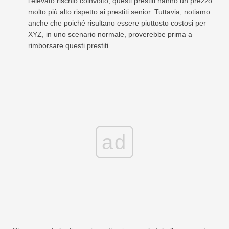
l'elevato rischio coinvolto, questi prestiti hanno un prezzo
molto più alto rispetto ai prestiti senior. Tuttavia, notiamo
anche che poiché risultano essere piuttosto costosi per
XYZ, in uno scenario normale, proverebbe prima a
rimborsare questi prestiti.
ad