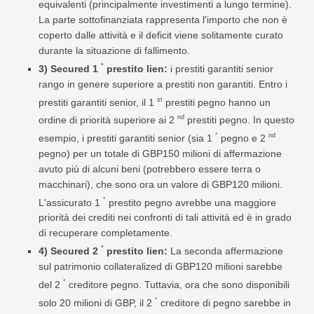
equivalenti (principalmente investimenti a lungo termine).
La parte sottofinanziata rappresenta l'importo che non è
coperto dalle attività e il deficit viene solitamente curato
durante la situazione di fallimento.
°
3) Secured 1
prestito lien:
i prestiti garantiti senior
rango in genere superiore a prestiti non garantiti. Entro i
st
prestiti garantiti senior, il 1
prestiti pegno hanno un
nd
ordine di priorità superiore ai 2
prestiti pegno. In questo
°
nd
esempio, i prestiti garantiti senior (sia 1
pegno e 2
pegno) per un totale di GBP150 milioni di affermazione
avuto più di alcuni beni (potrebbero essere terra o
macchinari), che sono ora un valore di GBP120 milioni.
°
L'assicurato 1
prestito pegno avrebbe una maggiore
priorità dei crediti nei confronti di tali attività ed è in grado
di recuperare completamente.
°
4) Secured 2
prestito lien:
La seconda affermazione
sul patrimonio collateralized di GBP120 milioni sarebbe
°
del 2
creditore pegno. Tuttavia, ora che sono disponibili
°
solo 20 milioni di GBP, il 2
creditore di pegno sarebbe in