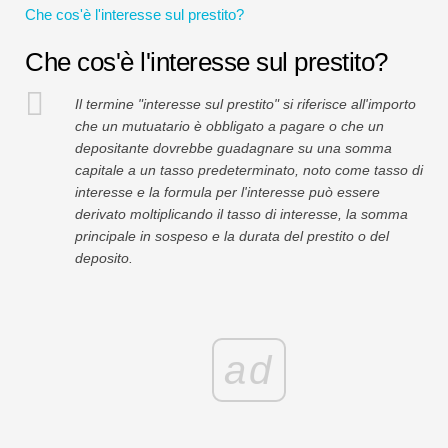
Che cos'è l'interesse sul prestito?
Tutorial sulla modellazione finanziaria
Che cos'è l'interesse sul prestito?
Modulo completo
Il termine "interesse sul prestito" si riferisce all'importo
Tutorial sulla gestione del rischio
che un mutuatario è obbligato a pagare o che un
depositante dovrebbe guadagnare su una somma
capitale a un tasso predeterminato, noto come tasso di
interesse e la formula per l'interesse può essere
derivato moltiplicando il tasso di interesse, la somma
principale in sospeso e la durata del prestito o del
deposito.
ad