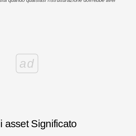
tità quando qualsiasi ristrutturazione dovrebbe aver
ad
i asset Significato