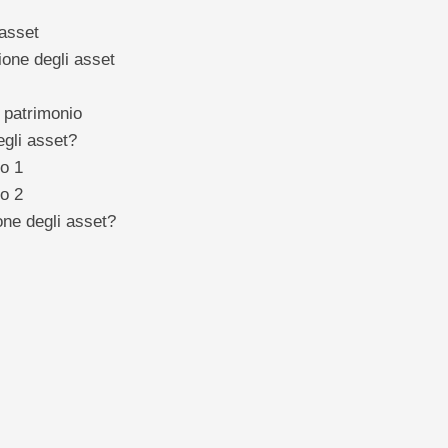
 asset
zione degli asset
 patrimonio
egli asset?
o 1
o 2
one degli asset?