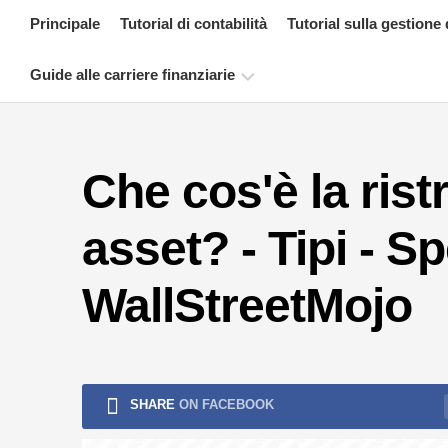
Skip
Principale
Tutorial di contabilità
Tutorial sulla gestione 
to
content
Guide alle carriere finanziarie
Risorse
per
Che cos'è la rist
la
certificazione
finanziaria
asset? - Tipi - S
Tutorial
sulla
WallStreetMojo
modellazione
finanziaria
Modulo
completo
SHARE
ON FACEBOOK
Tutorial
sulla