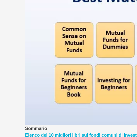
gestione
del
rischio
Sommario
Elenco dei 10 migliori libri sui fondi comuni di inve