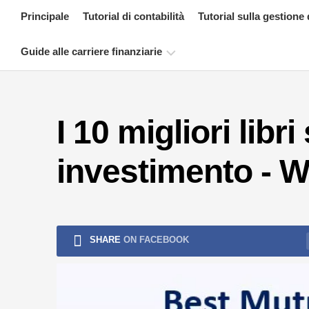
Skip
Principale
Tutorial di contabilità
Tutorial sulla gestione 
to
content
Guide alle carriere finanziarie
Risorse
per
I 10 migliori libr
la
certificazione
finanziaria
investimento - W
Tutorial
sulla
modellazione
finanziaria
SHARE
ON FACEBOOK
Modulo
completo
Tutorial
sulla