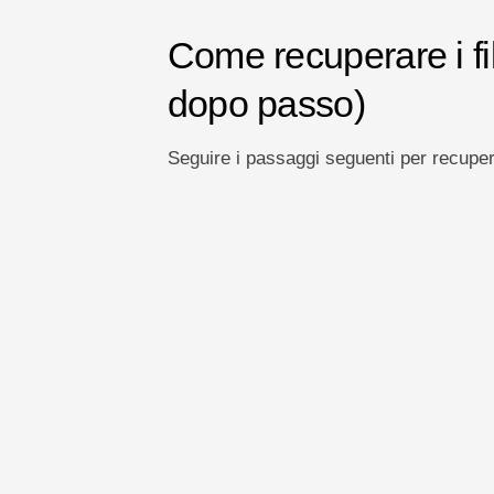
gestione
del
Come recuperare i fi
rischio
dopo passo)
Seguire i passaggi seguenti per recuperar