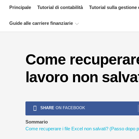
Skip
Principale
Tutorial di contabilità
Tutorial sulla gestione 
to
content
Guide alle carriere finanziarie
Risorse
per
Come recuperare f
la
certificazione
finanziaria
lavoro non salva
Tutorial
sulla
modellazione
finanziaria
SHARE
ON FACEBOOK
Modulo
completo
Sommario
Come recuperare i file Excel non salvati? (Passo dopo 
Tutorial
sulla