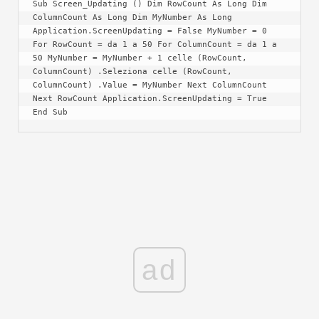
Sub Screen_Updating () Dim RowCount As Long Dim 
ColumnCount As Long Dim MyNumber As Long 
Application.ScreenUpdating = False MyNumber = 0 
For RowCount = da 1 a 50 For ColumnCount = da 1 a 
50 MyNumber = MyNumber + 1 celle (RowCount, 
ColumnCount) .Seleziona celle (RowCount, 
ColumnCount) .Value = MyNumber Next ColumnCount 
Next RowCount Application.ScreenUpdating = True 
End Sub
ad