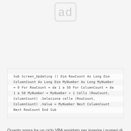
ad
Sub Screen_Updating () Dim RowCount As Long Dim 
ColumnCount As Long Dim MyNumber As Long MyNumber 
= 0 For RowCount = da 1 a 50 For ColumnCount = da 
1 a 50 MyNumber = MyNumber + 1 Cells (RowCount, 
ColumnCount) .Seleziona celle (RowCount, 
ColumnCount) .Value = MyNumber Next ColumnCount 
Next RowCount End Sub
Quanto sopra ha un ciclo VBA annidato per inserire i numeri di