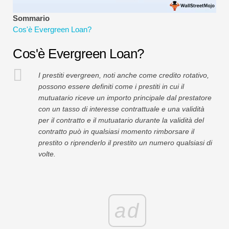
Tutorial sulla modellazione finanziaria
Sommario
Cos'è Evergreen Loan?
Modulo completo
Cos'è Evergreen Loan?
Tutorial sulla gestione del rischio
I prestiti evergreen, noti anche come credito rotativo,
possono essere definiti come i prestiti in cui il
mutuatario riceve un importo principale dal prestatore
con un tasso di interesse contrattuale e una validità
per il contratto e il mutuatario durante la validità del
contratto può in qualsiasi momento rimborsare il
prestito o riprenderlo il prestito un numero qualsiasi di
volte.
ad