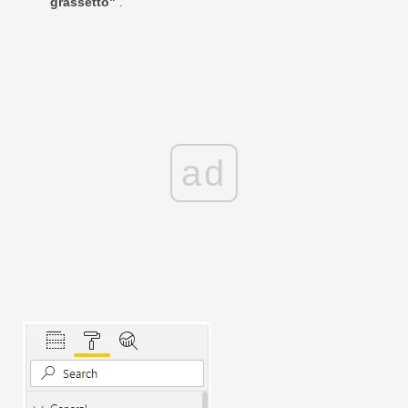
grassetto"
.
ad