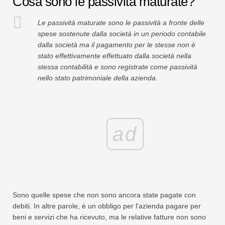
Cosa sono le passività maturate?
Tutorial sulla modellazione finanziaria
Le passività maturate sono le passività a fronte delle
Modulo completo
spese sostenute dalla società in un periodo contabile
dalla società ma il pagamento per le stesse non è
Tutorial sulla gestione del rischio
stato effettivamente effettuato dalla società nella
stessa contabilità e sono registrate come passività
nello stato patrimoniale della azienda.
ad
Sono quelle spese che non sono ancora state pagate con
debiti. In altre parole, è un obbligo per l'azienda pagare per
beni e servizi che ha ricevuto, ma le relative fatture non sono