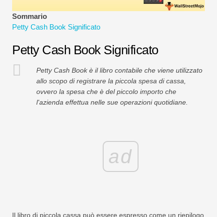
Tutorial sulla modellazione finanziaria
Sommario
Petty Cash Book Significato
Modulo completo
Petty Cash Book Significato
Tutorial sulla gestione del rischio
Petty Cash Book è il libro contabile che viene utilizzato
allo scopo di registrare la piccola spesa di cassa,
ovvero la spesa che è del piccolo importo che
l'azienda effettua nelle sue operazioni quotidiane.
ad
Il libro di piccola cassa può essere espresso come un riepilogo