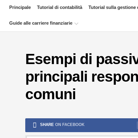
Skip
Principale
Tutorial di contabilità
Tutorial sulla gestione 
to
content
Guide alle carriere finanziarie
Risorse
per
Esempi di passivi
la
certificazione
finanziaria
principali respon
Tutorial
sulla
comuni
modellazione
finanziaria
Modulo
completo
SHARE
ON FACEBOOK
Tutorial
sulla