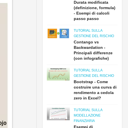
Durata modificata
(definizione, formula)
- Esempi di calcoli
passo passo
TUTORIAL SULLA
GESTIONE DEL RISCHIO
Contango vs
Backwardation -
Principali differenze
(con infografiche)
TUTORIAL SULLA
GESTIONE DEL RISCHIO
Bootstrap - Come
costruire una curva di
rendimento a cedola
zero in Excel?
TUTORIAL SULLA
MODELLAZIONE
FINANZIARIA
Esempi di