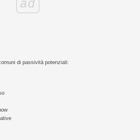
ad
comuni di passività potenziali:
so
-how
ative