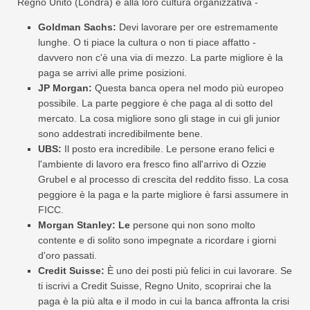
Regno Unito (Londra) e alla loro cultura organizzativa -
Goldman Sachs:
Devi lavorare per ore estremamente
lunghe. O ti piace la cultura o non ti piace affatto -
davvero non c'è una via di mezzo. La parte migliore è la
paga se arrivi alle prime posizioni.
JP Morgan:
Questa banca opera nel modo più europeo
possibile. La parte peggiore è che paga al di sotto del
mercato. La cosa migliore sono gli stage in cui gli junior
sono addestrati incredibilmente bene.
UBS:
Il posto era incredibile. Le persone erano felici e
l'ambiente di lavoro era fresco fino all'arrivo di Ozzie
Grubel e al processo di crescita del reddito fisso. La cosa
peggiore è la paga e la parte migliore è farsi assumere in
FICC.
Morgan Stanley: Le
persone qui non sono molto
contente e di solito sono impegnate a ricordare i giorni
d'oro passati.
Credit Suisse:
È uno dei posti più felici in cui lavorare. Se
ti iscrivi a Credit Suisse, Regno Unito, scoprirai che la
paga è la più alta e il modo in cui la banca affronta la crisi