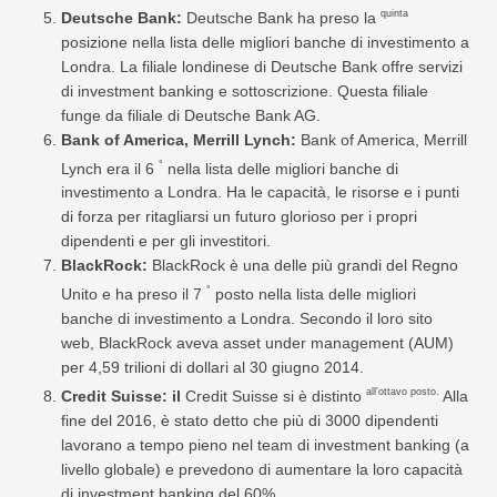
quinta
Deutsche Bank:
Deutsche Bank ha preso la
posizione nella lista delle migliori banche di investimento a
Londra. La filiale londinese di Deutsche Bank offre servizi
di investment banking e sottoscrizione. Questa filiale
funge da filiale di Deutsche Bank AG.
Bank of America, Merrill Lynch:
Bank of America, Merrill
°
Lynch era il 6
nella lista delle migliori banche di
investimento a Londra. Ha le capacità, le risorse e i punti
di forza per ritagliarsi un futuro glorioso per i propri
dipendenti e per gli investitori.
BlackRock:
BlackRock è una delle più grandi del Regno
°
Unito e ha preso il 7
posto nella lista delle migliori
banche di investimento a Londra. Secondo il loro sito
web, BlackRock aveva asset under management (AUM)
per 4,59 trilioni di dollari al 30 giugno 2014.
all'ottavo posto.
Credit Suisse: il
Credit Suisse si è distinto
Alla
fine del 2016, è stato detto che più di 3000 dipendenti
lavorano a tempo pieno nel team di investment banking (a
livello globale) e prevedono di aumentare la loro capacità
di investment banking del 60%.