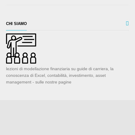
CHI SIAMO
lezioni di modellazione finanziaria su guide di carriera, la
conoscenza di Excel, contabilità, investimento, asset
management - sulle nostre pagine
Know-Base.net
� 2021. All Rights Reserved.