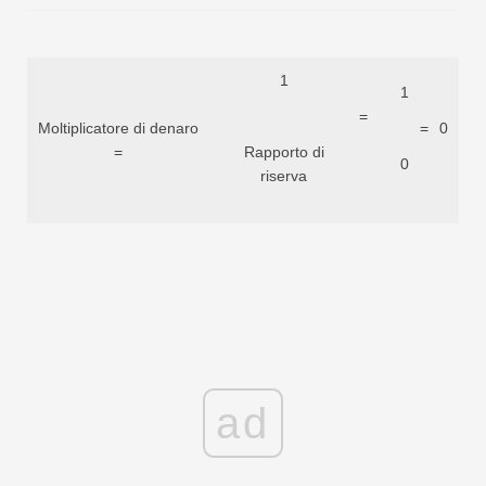
1
1
=
Moltiplicatore di denaro
=
0
=
Rapporto di
0
riserva
ad