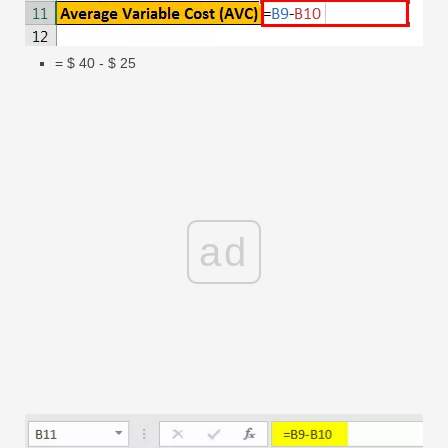
= $ 40 - $ 25
ad